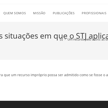
QUEM SOMOS
MISSÃO
PUBLICAÇÕES
PROFISSIONAIS
 situações em que o STJ aplica
>
Um recurso pelo outro: as si
ara que um recurso impróprio possa ser admitido como se fosse o