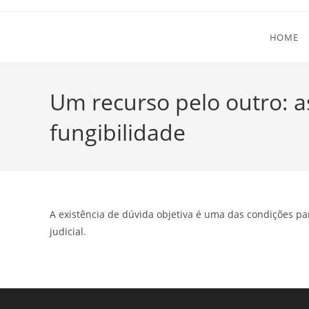
Ir
para
HOME
o
conteúdo
Um recurso pelo outro: as
fungibilidade
A existência de dúvida objetiva é uma das condições p
judicial.