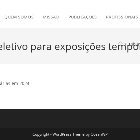
QUEM SOMOS
MISSÃO
PUBLICAÇÕES
PROFISSIONAIS
eletivo para exposições tempo
>
Tribun
rárias em 2024
Copyright - WordPress Theme by OceanWP