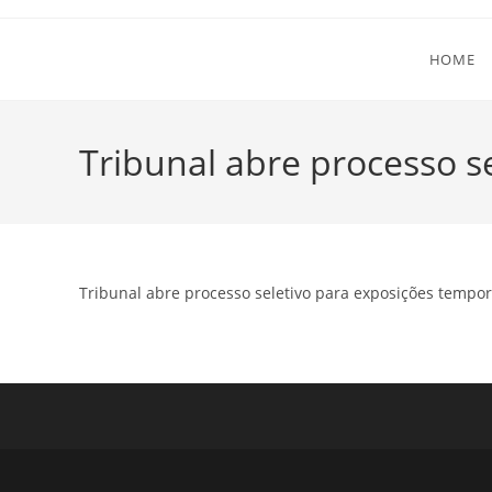
Ir
para
HOME
o
conteúdo
Tribunal abre processo s
Tribunal abre processo seletivo para exposições tempo