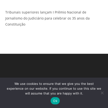
Tribunais superiores lançam I Prêmio Nacional de
Jornalismo do Judiciário para celebrar os 35 anos da
Constituição
We use cookies to ensure that we give you the best
experience on our website. If you continue to use this site we
will assume that you are happy with it.
Ok
Copyright - WordPress Theme by OceanWP