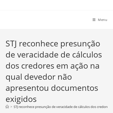
Ir
para
o
Menu
conteúdo
STJ reconhece presunção
de veracidade de cálculos
dos credores em ação na
qual devedor não
apresentou documentos
exigidos
>
STJ reconhece presunção de veracidade de cálculos dos credores