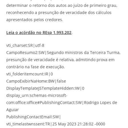
determinar o retorno dos autos ao juízo de primeiro grau,
reconhecendo a presunção de veracidade dos cálculos
apresentados pelos credores.
Leia o acórdão no REsp 1.993.202
.
vti_charset:SR|utf-8
CampoResumo2:SW|Segundo ministros da Terceira Turma,
presunção de veracidade é relativa, admitindo prova em
contrário na fase de execução.
vti_folderitemcount:IR|0
CampoExibirNaHome:BW|false
DisplayTemplateJSTemplateHidden:IW|0
display_urn:schemas-microsoft-
com:office:office#PublishingContact:SW|Rodrigo Lopes de
Aguiar
PublishingContactEmail:SW|
vti_timelastwnssent:TR|25 May 2023 21:28:02 -0000