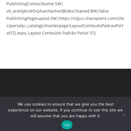
PublishingContactName:SW|
vti_areHybridOrphanHashedBlobsCleaned:BW|false
PublishingPageLayout:SW|https://stjjus.sharepoint.com/site
s/portalp/_catalogs/masterpage/LayoutConteudoPadraoPort
alSTJ.aspx, Layout Conteúdo Padrão Portal STJ
We use cookies to ensure that we give you the best
experience on our website. If you continue to use this site we
will assume that you are happy with it.
Ok
Copyright - WordPress Theme by OceanWP