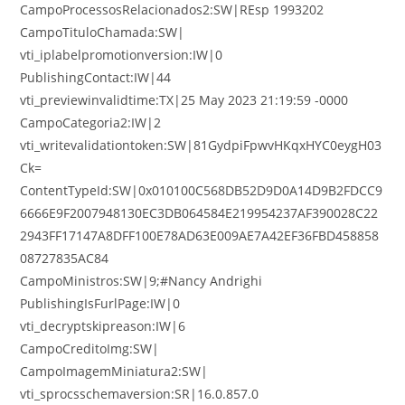
CampoProcessosRelacionados2:SW|REsp 1993202
CampoTituloChamada:SW|
vti_iplabelpromotionversion:IW|0
PublishingContact:IW|44
vti_previewinvalidtime:TX|25 May 2023 21:19:59 -0000
CampoCategoria2:IW|2
vti_writevalidationtoken:SW|81GydpiFpwvHKqxHYC0eygH03
Ck=
ContentTypeId:SW|0x010100C568DB52D9D0A14D9B2FDCC9
6666E9F2007948130EC3DB064584E219954237AF390028C22
2943FF17147A8DFF100E78AD63E009AE7A42EF36FBD458858
08727835AC84
CampoMinistros:SW|9;#Nancy Andrighi
PublishingIsFurlPage:IW|0
vti_decryptskipreason:IW|6
CampoCreditoImg:SW|
CampoImagemMiniatura2:SW|
vti_sprocsschemaversion:SR|16.0.857.0