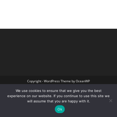
Copyright - WordPress Theme by OceanWP
We use cookies to ensure that we give you the best
experience on our website. If you continue to use this site we
will assume that you are happy with it.
Ok