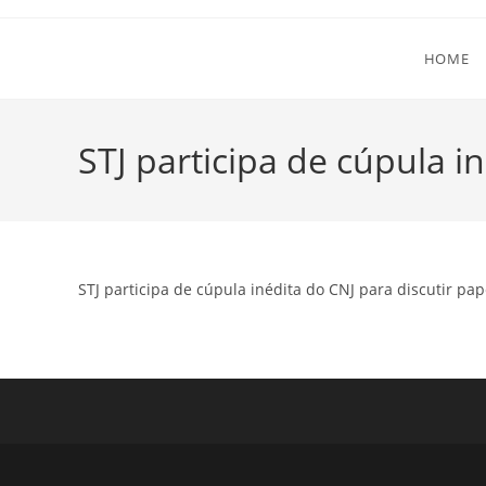
Ir
para
HOME
o
conteúdo
STJ participa de cúpula i
STJ participa de cúpula inédita do CNJ para discutir pa