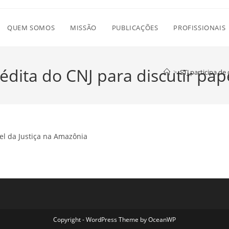
QUEM SOMOS
MISSÃO
PUBLICAÇÕES
PROFISSIONAIS
nédita do CNJ para discutir pa
>
STJ participa de
pel da Justiça na Amazônia
Copyright - WordPress Theme by OceanWP