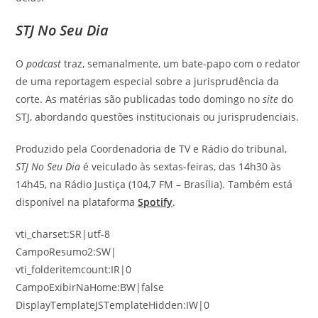
STJ No Seu Dia
O
podcast
traz, semanalmente, um bate-papo com o redator
de uma reportagem especial sobre a jurisprudência da
corte. As matérias são publicadas todo domingo no
site
do
STJ, abordando questões institucionais ou jurisprudenciais.
Produzido pela Coordenadoria de TV e Rádio do tribunal,
STJ No Seu Dia
é veiculado às sextas-feiras, das 14h30 às
14h45, na Rádio Justiça (104,7 FM – Brasília). Também está
disponível na plataforma
Spotify
.
vti_charset:SR|utf-8
CampoResumo2:SW|
vti_folderitemcount:IR|0
CampoExibirNaHome:BW|false
DisplayTemplateJSTemplateHidden:IW|0