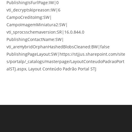
PublishingIsFurlPage:IW|0
vti_decryptskipreason:IW|6
CampoCreditoImg:SW|
CampoImagemMiniatura2:SW|
vti_sprocsschemaversion:SR|16.0.844.0
PublishingContactName:SW|
vti_areHybridOrphanHashedBlobsCleaned:BW|false
PublishingPageLayout:SW|https://stjjus.sharepoint.com/site
s/portalp/_catalogs/masterpage/LayoutConteudoPadraoPort
alSTJ.aspx, Layout Conteúdo Padrão Portal STJ