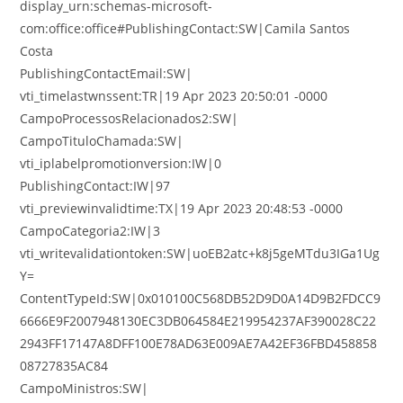
display_urn:schemas-microsoft-
com:office:office#PublishingContact:SW|Camila Santos
Costa
PublishingContactEmail:SW|
vti_timelastwnssent:TR|19 Apr 2023 20:50:01 -0000
CampoProcessosRelacionados2:SW|
CampoTituloChamada:SW|
vti_iplabelpromotionversion:IW|0
PublishingContact:IW|97
vti_previewinvalidtime:TX|19 Apr 2023 20:48:53 -0000
CampoCategoria2:IW|3
vti_writevalidationtoken:SW|uoEB2atc+k8j5geMTdu3IGa1Ug
Y=
ContentTypeId:SW|0x010100C568DB52D9D0A14D9B2FDCC9
6666E9F2007948130EC3DB064584E219954237AF390028C22
2943FF17147A8DFF100E78AD63E009AE7A42EF36FBD458858
08727835AC84
CampoMinistros:SW|