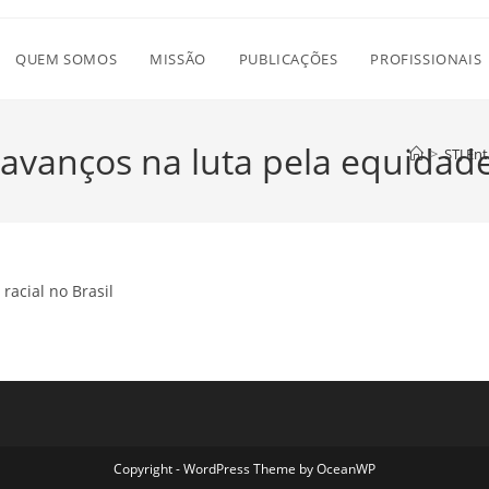
QUEM SOMOS
MISSÃO
PUBLICAÇÕES
PROFISSIONAIS
e avanços na luta pela equidade
>
STJ Ent
racial no Brasil
Copyright - WordPress Theme by OceanWP