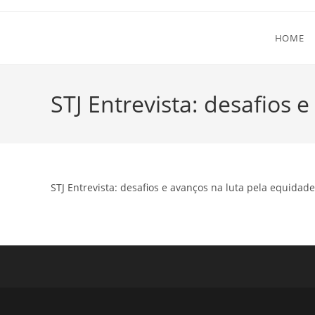
Ir
para
HOME
o
conteúdo
STJ Entrevista: desafios 
STJ Entrevista: desafios e avanços na luta pela equidade 