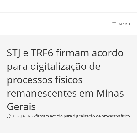
Ir
para
o
Menu
conteúdo
STJ e TRF6 firmam acordo
para digitalização de
processos físicos
remanescentes em Minas
Gerais
>
STJ e TRF6 firmam acordo para digitalização de processos físicos