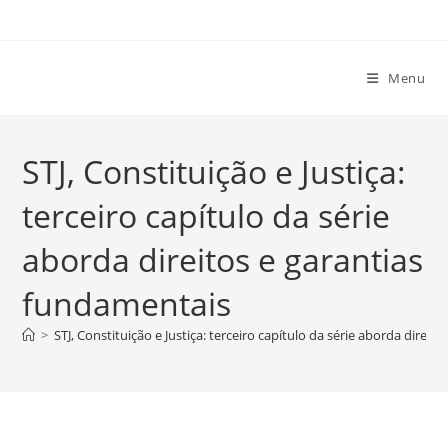
Ir
para
o
Menu
conteúdo
STJ, Constituição e Justiça:
terceiro capítulo da série
aborda direitos e garantias
fundamentais
>
STJ, Constituição e Justiça: terceiro capítulo da série aborda direi