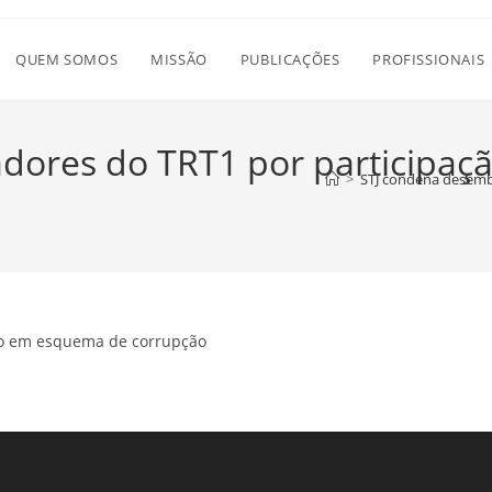
QUEM SOMOS
MISSÃO
PUBLICAÇÕES
PROFISSIONAIS
dores do TRT1 por participa
>
STJ condena desemb
ão em esquema de corrupção