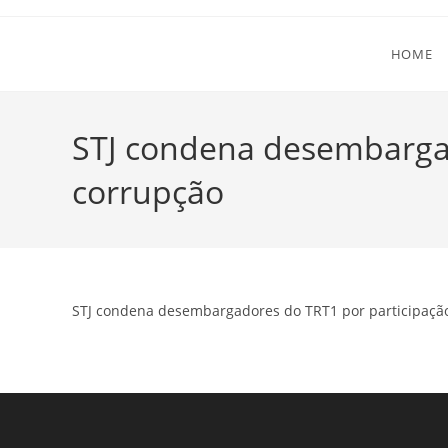
Ir
para
HOME
o
conteúdo
STJ condena desembarga
corrupção
STJ condena desembargadores do TRT1 por participaç