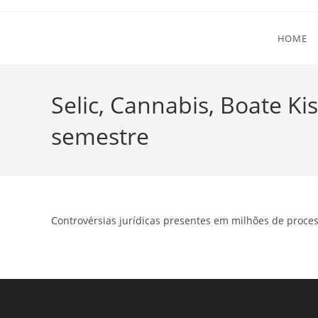
Ir
para
HOME
o
conteúdo
Selic, Cannabis, Boate K
semestre
Controvérsias jurídicas presentes em milhões de proce