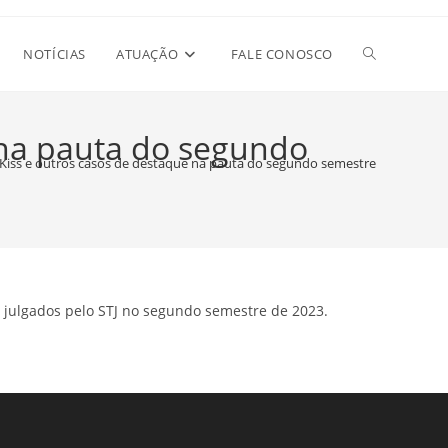
Alternar
NOTÍCIAS
ATUAÇÃO
FALE CONOSCO
pesquisa
e na pauta do segundo
e Kiss e outros casos de destaque na pauta do segundo semestre
do
site
 julgados pelo STJ no segundo semestre de 2023.