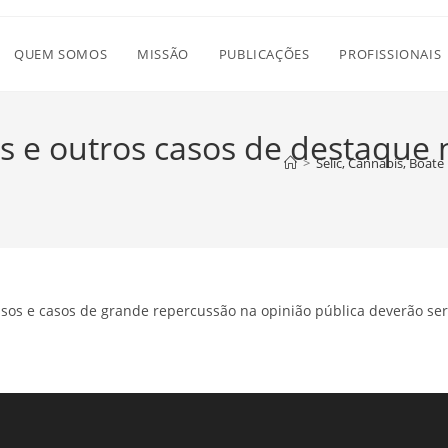
QUEM SOMOS
MISSÃO
PUBLICAÇÕES
PROFISSIONAIS
iss e outros casos de destaqu
>
Selic, Cannabis, Boat
ssos e casos de grande repercussão na opinião pública deverão ser