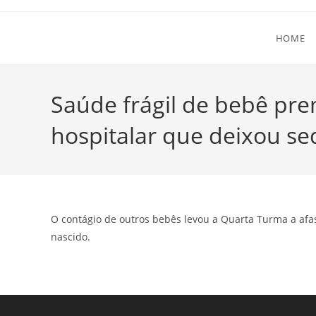
Ir
para
HOME
o
conteúdo
Saúde frágil de bebê pre
hospitalar que deixou se
O contágio de outros bebês levou a Quarta Turma a afa
nascido.