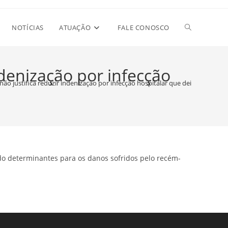
Alternar
NOTÍCIAS
ATUAÇÃO
FALE CONOSCO
pesquisa
ndenização por infecção
ão justifica reduzir indenização por infecção hospitalar que deixou sequel
do
site
do determinantes para os danos sofridos pelo recém-