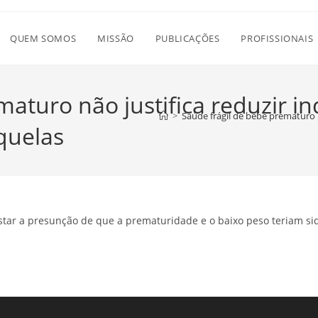
QUEM SOMOS
MISSÃO
PUBLICAÇÕES
PROFISSIONAIS
maturo não justifica reduzir i
>
Saúde frágil de bebê prematuro n
quelas
star a presunção de que a prematuridade e o baixo peso teriam si