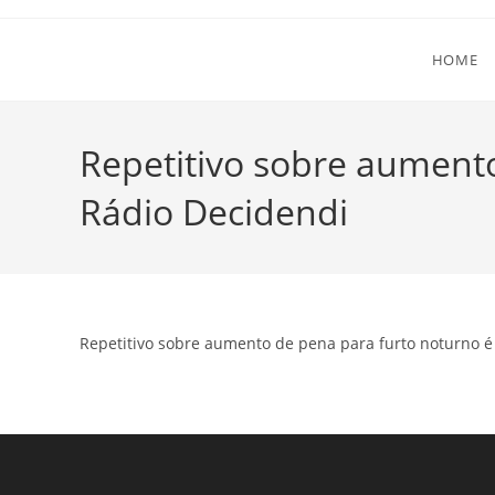
Ir
para
HOME
o
conteúdo
Repetitivo sobre aument
Rádio Decidendi
Repetitivo sobre aumento de pena para furto noturno é