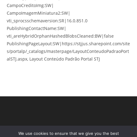
CampoCreditoImg:SW|
CampoImagemMiniatura2:SW|
vti_sprocsschemaversion:SR|16.0.851.0
PublishingContactName:SW|
vti_areHybridOrphanHashedBlobsCleaned:BW|false
PublishingPageLayout:SW|https://stjjus.sharepoint.com/site
s/portalp/_catalogs/masterpage/LayoutConteudoPadraoPort
alSTJ.aspx, Layout Conteúdo Padrão Portal STJ
We use cookies to ensure that we give you the best