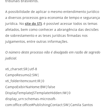
tribunais brasileiros.
A possibilidade de aplicar o mesmo entendimento jurídico
a diversos processos gera economia de tempo e segurança
jurídica. No
site
do STJ
, é possível acessar todos os temas
afetados, bem como conhecer a abrangência das decisões
de sobrestamento e as teses jurídicas firmadas nos
julgamentos, entre outras informações.
O número deste processo não é divulgado em razão de segredo
judicial.
vti_charset:SR|utf-8
CampoResumo2:SW|
vti_folderitemcount:IR|0
CampoExibirNaHome:BW|false
DisplayTemplateJSTemplateHidden:IW|0
display_urn:schemas-microsoft-
com:office:office#PublishingContact:SW|Camila Santos