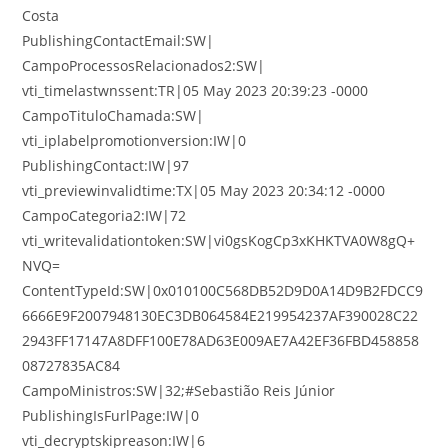
Costa
PublishingContactEmail:SW|
CampoProcessosRelacionados2:SW|
vti_timelastwnssent:TR|05 May 2023 20:39:23 -0000
CampoTituloChamada:SW|
vti_iplabelpromotionversion:IW|0
PublishingContact:IW|97
vti_previewinvalidtime:TX|05 May 2023 20:34:12 -0000
CampoCategoria2:IW|72
vti_writevalidationtoken:SW|vi0gsKogCp3xKHKTVA0W8gQ+
NVQ=
ContentTypeId:SW|0x010100C568DB52D9D0A14D9B2FDCC9
6666E9F2007948130EC3DB064584E219954237AF390028C22
2943FF17147A8DFF100E78AD63E009AE7A42EF36FBD458858
08727835AC84
CampoMinistros:SW|32;#Sebastião Reis Júnior
PublishingIsFurlPage:IW|0
vti_decryptskipreason:IW|6