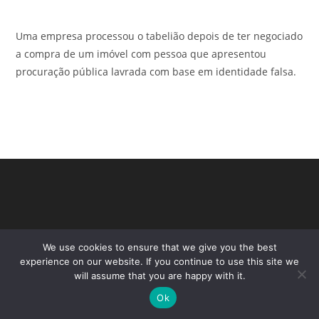
Uma empresa processou o tabelião depois de ter negociado
a compra de um imóvel com pessoa que apresentou
procuração pública lavrada com base em identidade falsa.
We use cookies to ensure that we give you the best
experience on our website. If you continue to use this site we
will assume that you are happy with it.
Ok
Copyright - WordPress Theme by OceanWP