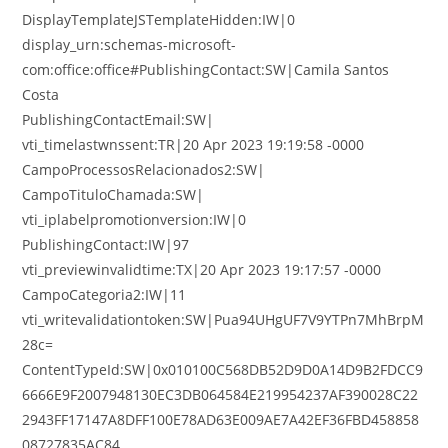
DisplayTemplateJSTemplateHidden:IW|0
display_urn:schemas-microsoft-
com:office:office#PublishingContact:SW|Camila Santos
Costa
PublishingContactEmail:SW|
vti_timelastwnssent:TR|20 Apr 2023 19:19:58 -0000
CampoProcessosRelacionados2:SW|
CampoTituloChamada:SW|
vti_iplabelpromotionversion:IW|0
PublishingContact:IW|97
vti_previewinvalidtime:TX|20 Apr 2023 19:17:57 -0000
CampoCategoria2:IW|11
vti_writevalidationtoken:SW|Pua94UHgUF7V9YTPn7MhBrpM
28c=
ContentTypeId:SW|0x010100C568DB52D9D0A14D9B2FDCC9
6666E9F2007948130EC3DB064584E219954237AF390028C22
2943FF17147A8DFF100E78AD63E009AE7A42EF36FBD458858
08727835AC84