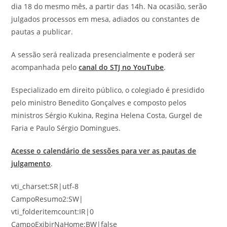
dia 18 do mesmo mês, a partir das 14h. Na ocasião, serão
julgados processos em mesa, adiados ou constantes de
pautas a publicar.
A sessão será realizada presencialmente e poderá ser
acompanhada pelo
canal do STJ no YouTube
.
Especializado em direito público, o colegiado é presidido
pelo ministro Benedito Gonçalves e composto pelos
ministros Sérgio Kukina, Regina Helena Costa, Gurgel de
Faria e Paulo Sérgio Domingues.
Acesse o calendário de sessões para ver as pautas de
julgamento
.
vti_charset:SR|utf-8
CampoResumo2:SW|
vti_folderitemcount:IR|0
CampoExibirNaHome:BW|false