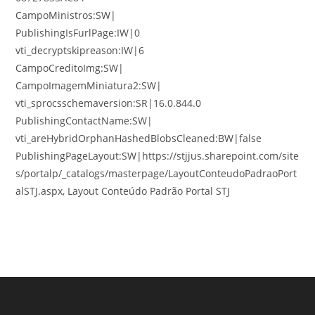
CampoMinistros:SW|
PublishingIsFurlPage:IW|0
vti_decryptskipreason:IW|6
CampoCreditoImg:SW|
CampoImagemMiniatura2:SW|
vti_sprocsschemaversion:SR|16.0.844.0
PublishingContactName:SW|
vti_areHybridOrphanHashedBlobsCleaned:BW|false
PublishingPageLayout:SW|https://stjjus.sharepoint.com/site
s/portalp/_catalogs/masterpage/LayoutConteudoPadraoPort
alSTJ.aspx, Layout Conteúdo Padrão Portal STJ