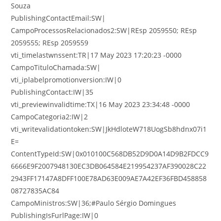
Souza
PublishingContactEmail:SW|
CampoProcessosRelacionados2:SW|REsp 2059550; REsp
2059555; REsp 2059559
vti_timelastwnssent:TR|17 May 2023 17:20:23 -0000
CampoTituloChamada:SW|
vti_iplabelpromotionversion:IW|0
PublishingContact:IW|35
vti_previewinvalidtime:TX|16 May 2023 23:34:48 -0000
CampoCategoria2:IW|2
vti_writevalidationtoken:SW|JkHdloteW718UogSb8hdnx07i1
E=
ContentTypeId:SW|0x010100C568DB52D9D0A14D9B2FDCC9
6666E9F2007948130EC3DB064584E219954237AF390028C22
2943FF17147A8DFF100E78AD63E009AE7A42EF36FBD458858
08727835AC84
CampoMinistros:SW|36;#Paulo Sérgio Domingues
PublishingIsFurlPage:IW|0