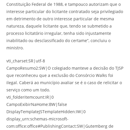
Constituição Federal de 1988, e tampouco autorizam que o
interesse particular do licitante contratado seja privilegiado
em detrimento de outro interesse particular de mesma
natureza, daquele licitante que, tendo se submetido a
processo licitatório irregular, tenha sido injustamente
inabilitado ou desclassificado do certame”, concluiu o
ministro.
vti_charset:SR|utf-8
CampoResumo2:SW|O colegiado manteve a decisão do TJSP
que reconheceu que a exclusão do Consórcio Walks foi
ilegal. Caberá ao município avaliar se é o caso de relicitar o
serviço como um todo.
vti_folderitemcount:IR|0
CampoExibirNaHome:BW|false
DisplayTemplateJSTemplateHidden:IW|0
display_urn:schemas-microsoft-
com:office:office#PublishingContact:SW|Gutemberg de