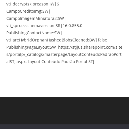
vti_decryptskipreason:IW|6
CampoCreditoImg:SW|
CampoImagemMiniatura2:SW|
vti_sprocsschemaversion:SR|16.0.855.0
PublishingContactName:SW|
vti_areHybridOrphanHashedBlobsCleaned:BW|false
PublishingPageLayout:SW|https://stjjus.sharepoint.com/site
s/portalp/_catalogs/masterpage/LayoutConteudoPadraoPort
alSTJ.aspx, Layout Conteúdo Padrão Portal STJ