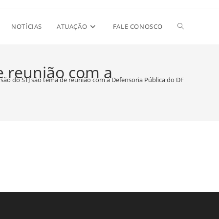
Alternar
NOTÍCIAS
ATUAÇÃO
FALE CONOSCO
pesquisa
de reunião com a
clusão do STJ são tema de reunião com a Defensoria Pública do DF
do
site