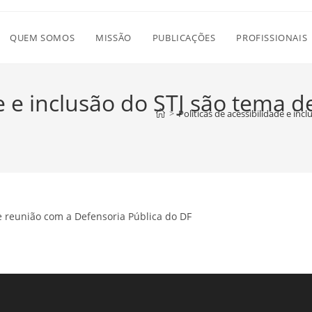
QUEM SOMOS
MISSÃO
PUBLICAÇÕES
PROFISSIONAIS
de e inclusão do STJ são tema 
>
Políticas de acessibilidade e in
de reunião com a Defensoria Pública do DF