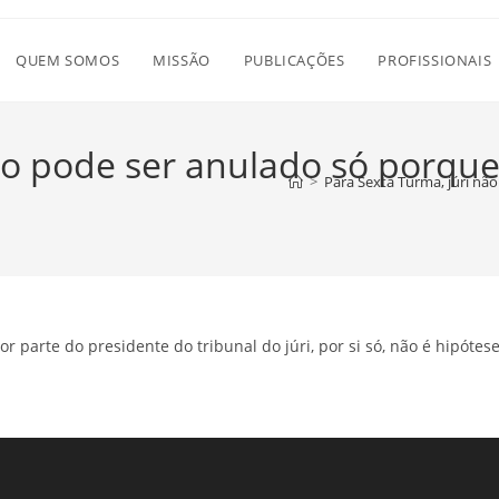
QUEM SOMOS
MISSÃO
PUBLICAÇÕES
PROFISSIONAIS
o pode ser anulado só porque j
>
Para Sexta Turma, júri não
r parte do presidente do tribunal do júri, por si só, não é hipóte