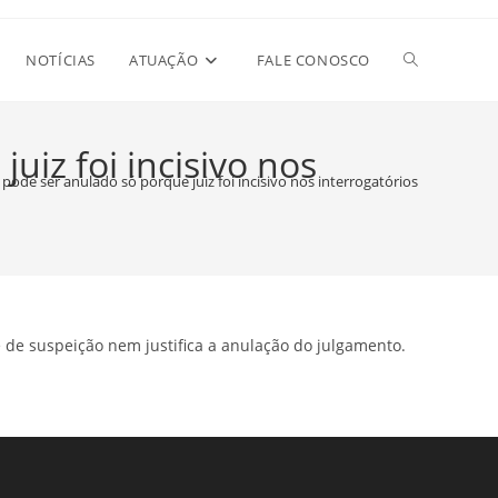
Alternar
NOTÍCIAS
ATUAÇÃO
FALE CONOSCO
pesquisa
uiz foi incisivo nos
 pode ser anulado só porque juiz foi incisivo nos interrogatórios
do
site
se de suspeição nem justifica a anulação do julgamento.