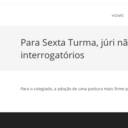
Ir
para
HOME
o
conteúdo
Para Sexta Turma, júri nã
interrogatórios
Para o colegiado, a adoção de uma postura mais firme po