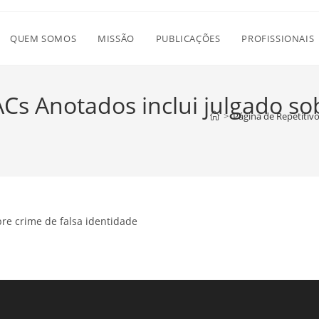
QUEM SOMOS
MISSÃO
PUBLICAÇÕES
PROFISSIONAIS
ACs Anotados inclui julgado so
>
Página de Repetitivo
bre crime de falsa identidade