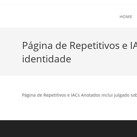
Ir
para
HOME
o
conteúdo
Página de Repetitivos e I
identidade
Página de Repetitivos e IACs Anotados inclui julgado so