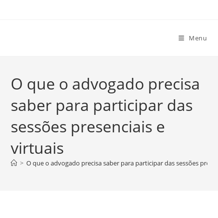
Ir
para
o
Menu
conteúdo
O que o advogado precisa
saber para participar das
sessões presenciais e
virtuais
>
O que o advogado precisa saber para participar das sessões presenc