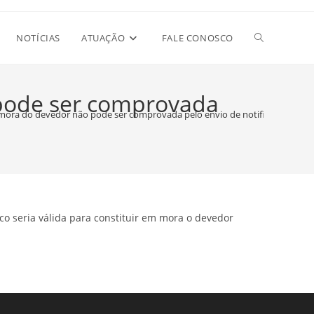
Alternar
NOTÍCIAS
ATUAÇÃO
FALE CONOSCO
pesquisa
pode ser comprovada
mora do devedor não pode ser comprovada pelo envio de notificação por e
do
site
co seria válida para constituir em mora o devedor