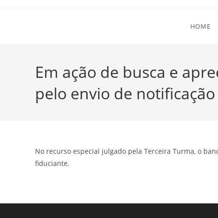
Ir
para
HOME
o
conteúdo
Em ação de busca e apr
pelo envio de notificação
No recurso especial julgado pela Terceira Turma, o ban
fiduciante.