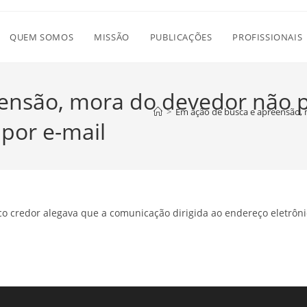
QUEM SOMOS
MISSÃO
PUBLICAÇÕES
PROFISSIONAIS
eensão, mora do devedor não 
>
Em ação de busca e apreensão, 
 por e-mail
co credor alegava que a comunicação dirigida ao endereço eletrôni