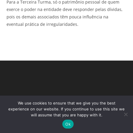
Para a Terceira Turma, só o patrimônio pessoal de quem
exerce o poder na entidade deve responder pelas dívidas,
pois os demais associados têm pouca influência na
eventual prática de irregularidades.
We use cookies to ensure that we give you the best
experience on our website. If you continue to use this site we
will assume that you are happy with it.
Copyright - WordPress Theme by OceanWP
Ok