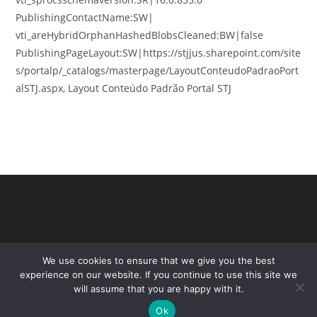
PublishingContactName:SW|
vti_areHybridOrphanHashedBlobsCleaned:BW|false
PublishingPageLayout:SW|https://stjjus.sharepoint.com/site
s/portalp/_catalogs/masterpage/LayoutConteudoPadraoPort
alSTJ.aspx, Layout Conteúdo Padrão Portal STJ
We use cookies to ensure that we give you the best
experience on our website. If you continue to use this site we
will assume that you are happy with it.
Ok
Copyright - WordPress Theme by OceanWP