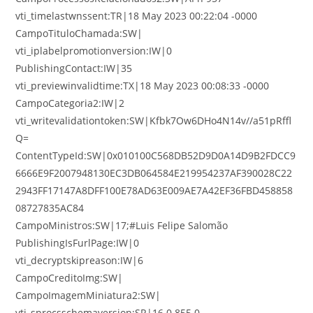
vti_timelastwnssent:TR|18 May 2023 00:22:04 -0000
CampoTituloChamada:SW|
vti_iplabelpromotionversion:IW|0
PublishingContact:IW|35
vti_previewinvalidtime:TX|18 May 2023 00:08:33 -0000
CampoCategoria2:IW|2
vti_writevalidationtoken:SW|Kfbk7Ow6DHo4N14v//a51pRffl
Q=
ContentTypeId:SW|0x010100C568DB52D9D0A14D9B2FDCC9
6666E9F2007948130EC3DB064584E219954237AF390028C22
2943FF17147A8DFF100E78AD63E009AE7A42EF36FBD458858
08727835AC84
CampoMinistros:SW|17;#Luis Felipe Salomão
PublishingIsFurlPage:IW|0
vti_decryptskipreason:IW|6
CampoCreditoImg:SW|
CampoImagemMiniatura2:SW|
vti_sprocsschemaversion:SR|16.0.855.0