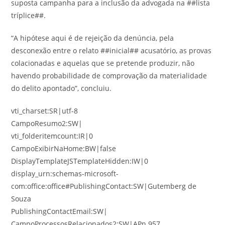
suposta campanha para a inclusão da advogada na ##lista
tríplice##.
“A hipótese aqui é de rejeição da denúncia, pela
desconexão entre o relato ##inicial## acusatório, as provas
colacionadas e aquelas que se pretende produzir, não
havendo probabilidade de comprovação da materialidade
do delito apontado”, concluiu.
vti_charset:SR|utf-8
CampoResumo2:SW|
vti_folderitemcount:IR|0
CampoExibirNaHome:BW|false
DisplayTemplateJSTemplateHidden:IW|0
display_urn:schemas-microsoft-
com:office:office#PublishingContact:SW|Gutemberg de
Souza
PublishingContactEmail:SW|
CampoProcessosRelacionados2:SW|APn 957