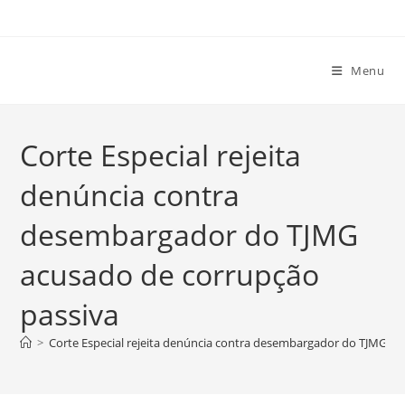
Ir
para
o
Menu
conteúdo
Corte Especial rejeita
denúncia contra
desembargador do TJMG
acusado de corrupção
passiva
>
Corte Especial rejeita denúncia contra desembargador do TJMG ac