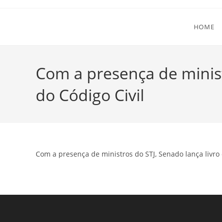
Ir
para
HOME
o
conteúdo
Com a presença de minist
do Código Civil
Com a presença de ministros do STJ, Senado lança livro 