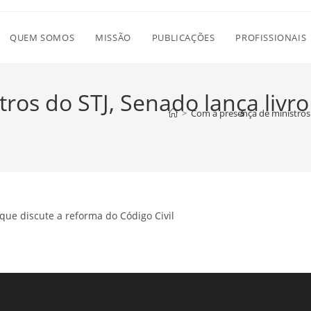
QUEM SOMOS
MISSÃO
PUBLICAÇÕES
PROFISSIONAIS
ros do STJ, Senado lança livro
>
Com a presença de ministros 
que discute a reforma do Código Civil