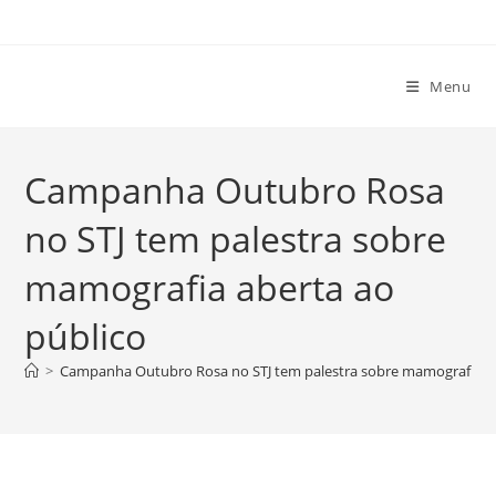
Ir
para
o
Menu
conteúdo
Campanha Outubro Rosa
no STJ tem palestra sobre
mamografia aberta ao
público
>
Campanha Outubro Rosa no STJ tem palestra sobre mamografia ab