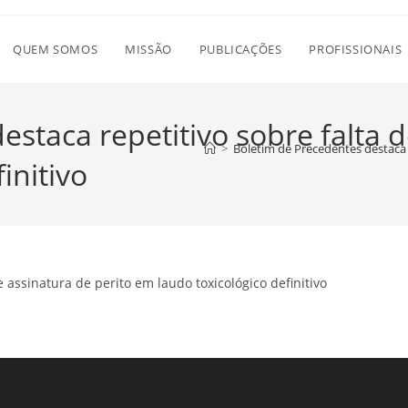
QUEM SOMOS
MISSÃO
PUBLICAÇÕES
PROFISSIONAIS
staca repetitivo sobre falta d
>
Boletim de Precedentes destaca r
initivo
 assinatura de perito em laudo toxicológico definitivo