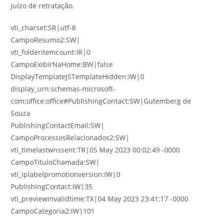
juízo de retratação.
vti_charset:SR|utf-8
CampoResumo2:SW|
vti_folderitemcount:IR|0
CampoExibirNaHome:BW|false
DisplayTemplateJSTemplateHidden:IW|0
display_urn:schemas-microsoft-
com:office:office#PublishingContact:SW|Gutemberg de
Souza
PublishingContactEmail:SW|
CampoProcessosRelacionados2:SW|
vti_timelastwnssent:TR|05 May 2023 00:02:49 -0000
CampoTituloChamada:SW|
vti_iplabelpromotionversion:IW|0
PublishingContact:IW|35
vti_previewinvalidtime:TX|04 May 2023 23:41:17 -0000
CampoCategoria2:IW|101