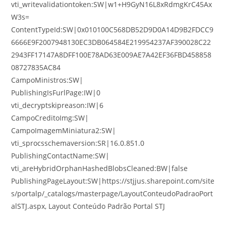
vti_writevalidationtoken:SW|w1+H9GyN16L8xRdmgKrC45Ax
W3s=
ContentTypeId:SW|0x010100C568DB52D9D0A14D9B2FDCC9
6666E9F2007948130EC3DB064584E219954237AF390028C22
2943FF17147A8DFF100E78AD63E009AE7A42EF36FBD458858
08727835AC84
CampoMinistros:SW|
PublishingIsFurlPage:IW|0
vti_decryptskipreason:IW|6
CampoCreditoImg:SW|
CampoImagemMiniatura2:SW|
vti_sprocsschemaversion:SR|16.0.851.0
PublishingContactName:SW|
vti_areHybridOrphanHashedBlobsCleaned:BW|false
PublishingPageLayout:SW|https://stjjus.sharepoint.com/site
s/portalp/_catalogs/masterpage/LayoutConteudoPadraoPort
alSTJ.aspx, Layout Conteúdo Padrão Portal STJ