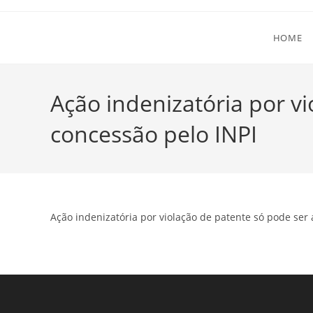
Ir
para
HOME
o
conteúdo
Ação indenizatória por v
concessão pelo INPI
Ação indenizatória por violação de patente só pode ser