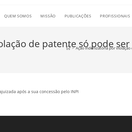
QUEM SOMOS
MISSÃO
PUBLICAÇÕES
PROFISSIONAIS
iolação de patente só pode ser
>
Ação indenizatória por violação
 ajuizada após a sua concessão pelo INPI