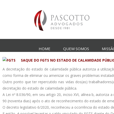
HOME
QUEM SOMOS
MISSÃ
SAQUE DO FGTS NO ESTADO DE CALAMIDADE PÚBLI
A decretação do estado de calamidade pública autoriza a utilizaç
como forma de eliminar ou amenizar os graves problemas instalados
Outro ponto que ter repercutido nas vidas dos(as) trabalhadores(
decretação do estado de calamidade pública.
A Lei nº 8.036/90, em seu artigo 20, inciso XVI, alínea b, autori
90 (noventa dias) após o ato de reconhecimento do estado de eme
O decreto legislativo 6/2020, reconheceu a ocorrência do estado 
E então, é possível levantar o saldo vinculado do FGTS diante do D