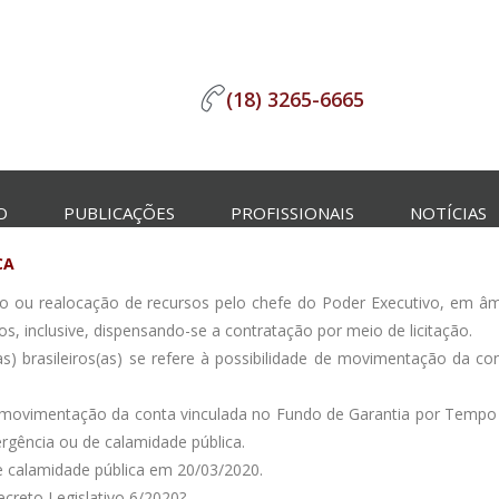
(18) 3265-6665
O
PUBLICAÇÕES
PROFISSIONAIS
NOTÍCIAS
CA
ão ou realocação de recursos pelo chefe do Poder Executivo, em âmb
, inclusive, dispensando-se a contratação por meio de licitação.
as) brasileiros(as) se refere à possibilidade de movimentação da 
za a movimentação da conta vinculada no Fundo de Garantia por Tempo
rgência ou de calamidade pública.
de calamidade pública em 20/03/2020.
ecreto Legislativo 6/2020?